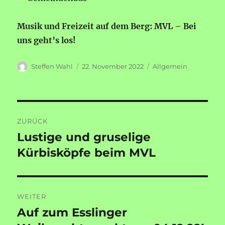
Musik und Freizeit auf dem Berg: MVL – Bei
uns geht’s los!
Autor
Veröffentlicht
Kategorien
Steffen Wahl
22. November 2022
Allgemein
am
Beitragsnavigation
ZURÜCK
Lustige und gruselige
Vorheriger
Beitrag:
Kürbisköpfe beim MVL
WEITER
Auf zum Esslinger
Nächster