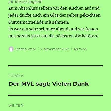
für unsere Jugend
Zum Abschluss teilten wir den Kuchen auf und
jeder durfte auch ein Glas der selbst gekochten
Kürbismarmelade mitnehmen.
Es war ein sehr schöner Abend und wir freuen
uns bereits jetzt auf die nächsten Aktivitäten!
Autor
Veröffentlicht
Kategorien
Steffen Wahl
7. November 2023
Termine
am
Beitragsnavigation
ZURÜCK
Der MVL sagt: Vielen Dank
Vorheriger
Beitrag:
WEITER