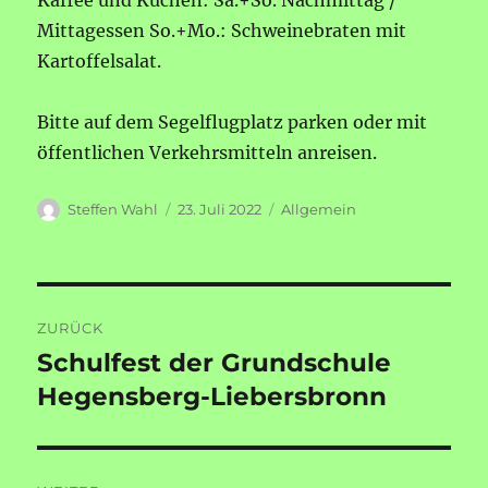
Kaffee und Kuchen: Sa.+So. Nachmittag /
Mittagessen So.+Mo.: Schweinebraten mit
Kartoffelsalat.
Bitte auf dem Segelflugplatz parken oder mit
öffentlichen Verkehrsmitteln anreisen.
Autor
Veröffentlicht
Kategorien
Steffen Wahl
23. Juli 2022
Allgemein
am
Beitragsnavigation
ZURÜCK
Schulfest der Grundschule
Vorheriger
Beitrag:
Hegensberg-Liebersbronn