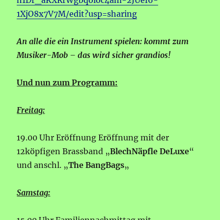
h1Dr_aKXRrWgbqoloc4am-2JUef6-
1XjO8x7V7M/edit?usp=sharing
An alle die ein Instrument spielen: kommt zum
Musiker-Mob – das wird sicher grandios!
Und nun zum Programm:
Freitag:
19.00 Uhr Eröffnung Eröffnung mit der
12köpfigen Brassband „
BlechNäpfle DeLuxe
“
und anschl. „
The BangBags
„
Samstag: