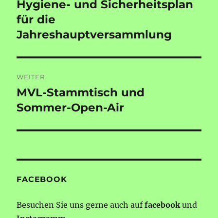
Hygiene- und Sicherheitsplan
Vorheriger
Beitrag:
für die
Jahreshauptversammlung
WEITER
MVL-Stammtisch und
Nächster
Beitrag:
Sommer-Open-Air
FACEBOOK
Besuchen Sie uns gerne auch auf
facebook
und