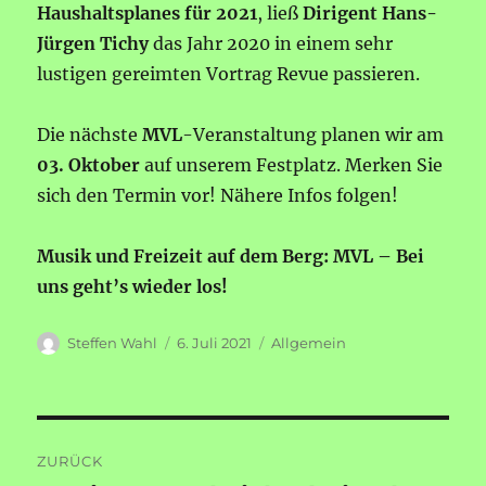
Haushaltsplanes für 2021
, ließ
Dirigent Hans-
Jürgen Tichy
das Jahr 2020 in einem sehr
lustigen gereimten Vortrag Revue passieren.
Die nächste
MVL
-Veranstaltung planen wir am
03. Oktober
auf unserem Festplatz. Merken Sie
sich den Termin vor! Nähere Infos folgen!
Musik und Freizeit auf dem Berg: MVL – Bei
uns geht’s wieder los!
Autor
Veröffentlicht
Kategorien
Steffen Wahl
6. Juli 2021
Allgemein
am
Beitragsnavigation
ZURÜCK