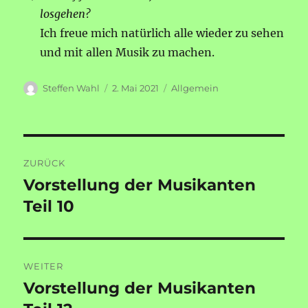
losgehen?
Ich freue mich natürlich alle wieder zu sehen
und mit allen Musik zu machen.
Autor
Veröffentlicht
Kategorien
Steffen Wahl
2. Mai 2021
Allgemein
am
Beitragsnavigation
ZURÜCK
Vorstellung der Musikanten
Vorheriger
Beitrag:
Teil 10
WEITER
Vorstellung der Musikanten
Nächster
Beitrag: