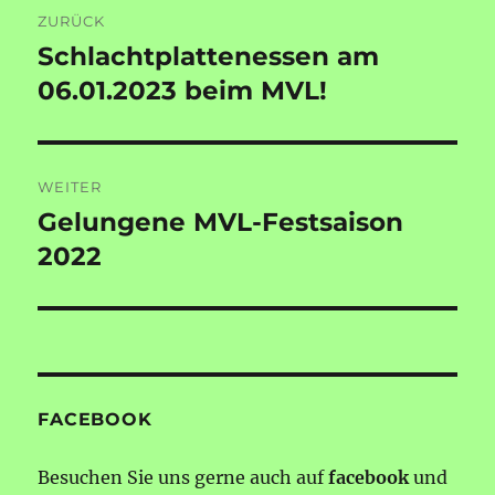
Beitragsnavigation
ZURÜCK
Schlachtplattenessen am
Vorheriger
Beitrag:
06.01.2023 beim MVL!
WEITER
Gelungene MVL-Festsaison
Nächster
Beitrag:
2022
FACEBOOK
Besuchen Sie uns gerne auch auf
facebook
und